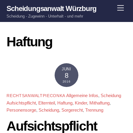
Skip
Men
Scheidungsanwalt Würzburg
to
Scheidung - Zugewinn - Unterhalt - und mehr
content
Haftung
JUNI
8
2016
Allgemeine Infos
,
Scheidung
RECHTSANWALTPIECONKA
Aufsichtspflicht
,
Elternteil
,
Haftung
,
Kinder
,
Mithaftung
,
Personensorge
,
Scheidung
,
Sorgerecht
,
Trennung
Aufsichtspflicht