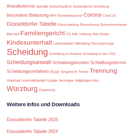
Anwaltstermin
Apostille
Aufsichtspflicht
Ausländische Scheidung
Corona
besondere Belastung
BFH
Bundesfinanzhof
Covid 19
Düsseldorfer Tabelle
Ehescheidung
Ehewohnung
Einkommensteuer
Familiengericht
Elternteil
FG Köln
Haftung
Kind
Kinder
Kindesunterhalt
Lebensbedarf
Mithaftung
Personensorge
Scheidung
Scheidung im Ausland
Scheidung in den USA
Scheidungsanwalt
Scheidungskosten
Scheidungstermin
Trennung
Scheidungsverfahren
Skype
Sorgerecht
Termin
Unterhalt
Unterhaltsbedarf
Update
Vermögen
Volljähriges Kind
Würzburg
Zuweisung
Weitere Infos und Downloads
Düsseldorfer Tabelle 2025
Düsseldorfer Tabelle 2024