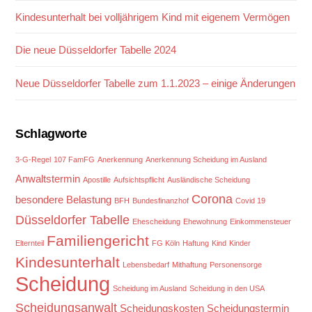
Kindesunterhalt bei volljährigem Kind mit eigenem Vermögen
Die neue Düsseldorfer Tabelle 2024
Neue Düsseldorfer Tabelle zum 1.1.2023 – einige Änderungen
Schlagworte
3-G-Regel
107 FamFG
Anerkennung
Anerkennung Scheidung im Ausland
Anwaltstermin
Apostille
Aufsichtspflicht
Ausländische Scheidung
Corona
besondere Belastung
BFH
Bundesfinanzhof
Covid 19
Düsseldorfer Tabelle
Ehescheidung
Ehewohnung
Einkommensteuer
Familiengericht
Elternteil
FG Köln
Haftung
Kind
Kinder
Kindesunterhalt
Lebensbedarf
Mithaftung
Personensorge
Scheidung
Scheidung im Ausland
Scheidung in den USA
Scheidungsanwalt
Scheidungskosten
Scheidungstermin