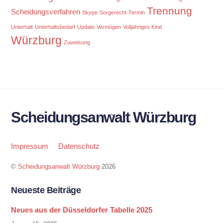
Trennung
Scheidungsverfahren
Skype
Sorgerecht
Termin
Unterhalt
Unterhaltsbedarf
Update
Vermögen
Volljähriges Kind
Würzburg
Zuweisung
Scheidungsanwalt Würzburg
Back
To
Top
Impressum
Datenschutz
©
Scheidungsanwalt Würzburg
2026
Neueste Beiträge
Neues aus der Düsseldorfer Tabelle 2025