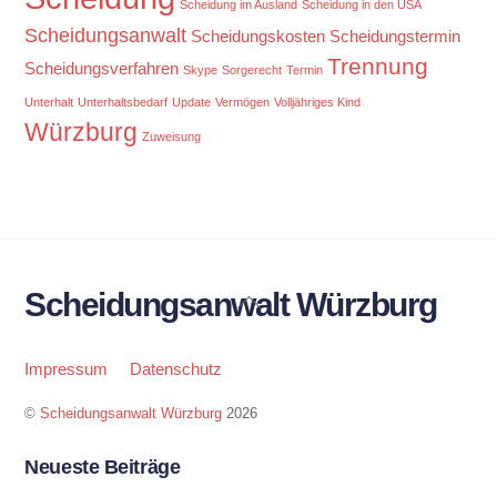
Scheidung im Ausland
Scheidung in den USA
Scheidungsanwalt
Scheidungskosten
Scheidungstermin
Trennung
Scheidungsverfahren
Skype
Sorgerecht
Termin
Unterhalt
Unterhaltsbedarf
Update
Vermögen
Volljähriges Kind
Würzburg
Zuweisung
Scheidungsanwalt Würzburg
Back
To
Top
Impressum
Datenschutz
©
Scheidungsanwalt Würzburg
2026
Neueste Beiträge