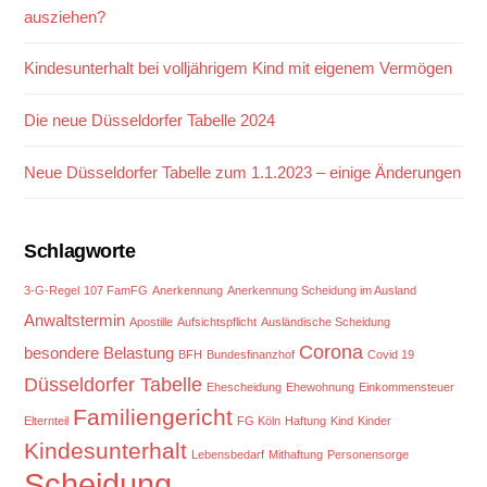
ausziehen?
Kindesunterhalt bei volljährigem Kind mit eigenem Vermögen
Die neue Düsseldorfer Tabelle 2024
Neue Düsseldorfer Tabelle zum 1.1.2023 – einige Änderungen
Schlagworte
3-G-Regel
107 FamFG
Anerkennung
Anerkennung Scheidung im Ausland
Anwaltstermin
Apostille
Aufsichtspflicht
Ausländische Scheidung
Corona
besondere Belastung
BFH
Bundesfinanzhof
Covid 19
Düsseldorfer Tabelle
Ehescheidung
Ehewohnung
Einkommensteuer
Familiengericht
Elternteil
FG Köln
Haftung
Kind
Kinder
Kindesunterhalt
Lebensbedarf
Mithaftung
Personensorge
Scheidung