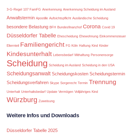
3-G-Regel
107 FamFG
Anerkennung
Anerkennung Scheidung im Ausland
Anwaltstermin
Apostille
Aufsichtspflicht
Ausländische Scheidung
Corona
besondere Belastung
BFH
Bundesfinanzhof
Covid 19
Düsseldorfer Tabelle
Ehescheidung
Ehewohnung
Einkommensteuer
Familiengericht
Elternteil
FG Köln
Haftung
Kind
Kinder
Kindesunterhalt
Lebensbedarf
Mithaftung
Personensorge
Scheidung
Scheidung im Ausland
Scheidung in den USA
Scheidungsanwalt
Scheidungskosten
Scheidungstermin
Trennung
Scheidungsverfahren
Skype
Sorgerecht
Termin
Unterhalt
Unterhaltsbedarf
Update
Vermögen
Volljähriges Kind
Würzburg
Zuweisung
Weitere Infos und Downloads
Düsseldorfer Tabelle 2025