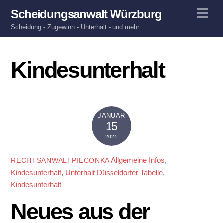
Skip
Men
Scheidungsanwalt Würzburg
to
Scheidung - Zugewinn - Unterhalt - und mehr
content
Kindesunterhalt
JANUAR
15
2025
Allgemeine Infos
,
RECHTSANWALTPIECONKA
Kindesunterhalt
,
Unterhalt
Düsseldorfer Tabelle
,
Kindesunterhalt
Neues aus der