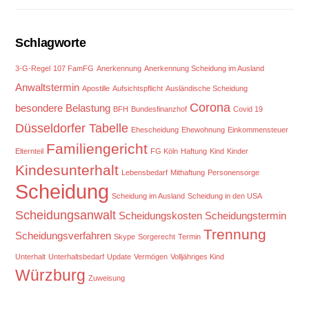
Schlagworte
3-G-Regel
107 FamFG
Anerkennung
Anerkennung Scheidung im Ausland
Anwaltstermin
Apostille
Aufsichtspflicht
Ausländische Scheidung
Corona
besondere Belastung
BFH
Bundesfinanzhof
Covid 19
Düsseldorfer Tabelle
Ehescheidung
Ehewohnung
Einkommensteuer
Familiengericht
Elternteil
FG Köln
Haftung
Kind
Kinder
Kindesunterhalt
Lebensbedarf
Mithaftung
Personensorge
Scheidung
Scheidung im Ausland
Scheidung in den USA
Scheidungsanwalt
Scheidungskosten
Scheidungstermin
Trennung
Scheidungsverfahren
Skype
Sorgerecht
Termin
Unterhalt
Unterhaltsbedarf
Update
Vermögen
Volljähriges Kind
Würzburg
Zuweisung