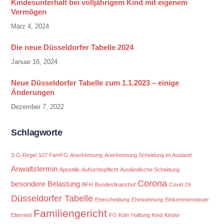
Kindesunterhalt bei volljährigem Kind mit eigenem
Vermögen
März 4, 2024
Die neue Düsseldorfer Tabelle 2024
Januar 16, 2024
Neue Düsseldorfer Tabelle zum 1.1.2023 – einige
Änderungen
Dezember 7, 2022
Schlagworte
3-G-Regel
107 FamFG
Anerkennung
Anerkennung Scheidung im Ausland
Anwaltstermin
Apostille
Aufsichtspflicht
Ausländische Scheidung
Corona
besondere Belastung
BFH
Bundesfinanzhof
Covid 19
Düsseldorfer Tabelle
Ehescheidung
Ehewohnung
Einkommensteuer
Familiengericht
Elternteil
FG Köln
Haftung
Kind
Kinder