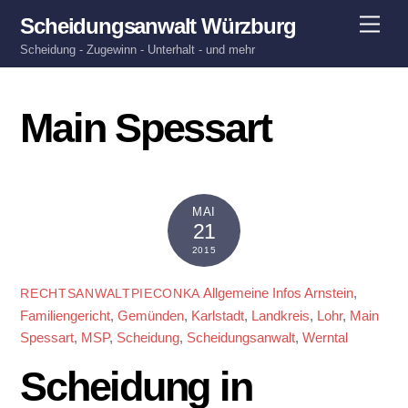
Skip
Men
Scheidungsanwalt Würzburg
to
Scheidung - Zugewinn - Unterhalt - und mehr
content
Main Spessart
MAI
21
2015
Allgemeine Infos
Arnstein
,
RECHTSANWALTPIECONKA
Familiengericht
,
Gemünden
,
Karlstadt
,
Landkreis
,
Lohr
,
Main
Spessart
,
MSP
,
Scheidung
,
Scheidungsanwalt
,
Werntal
Scheidung in